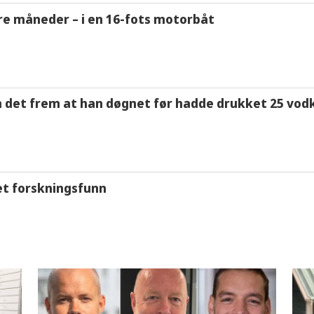
tre måneder – i en 16-fots motorbåt
m det frem at han døgnet før hadde drukket 25 vodk
et forskningsfunn