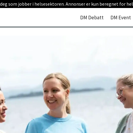
 deg som jobber i helsesektoren. Annonser er kun beregnet for hel
DM Debatt
DM Event