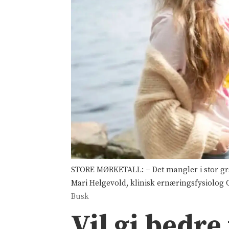
STORE MØRKETALL: – Det mangler i stor grad
Mari Helgevold, klinisk ernæringsfysiolog C
Busk
Vil gi bedre