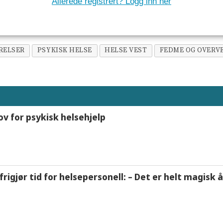
Allerede registrert? Logg inn her
RELSER
PSYKISK HELSE
HELSE VEST
FEDME OG OVERV
ov for psykisk helsehjelp
frigjør tid for helsepersonell: – Det er helt magisk