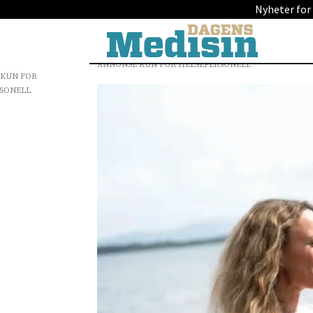
Nyheter for
ANNONSE KUN FOR HELSEPERSONELL
 KUN FOR
SONELL