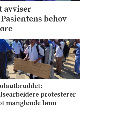
 avviser
– Pasientens behov
jøre
olautbruddet:
lsearbeidere protesterer
t manglende lønn