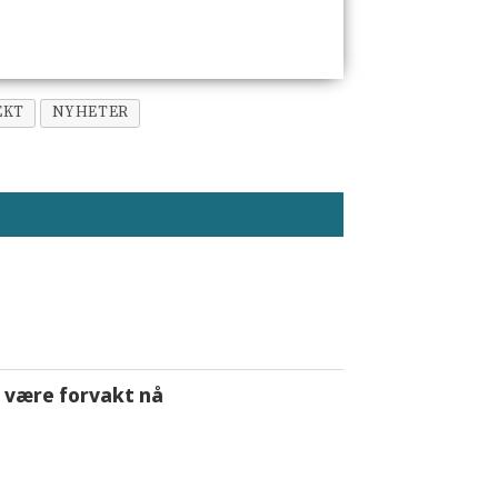
EKT
NYHETER
 å være forvakt nå