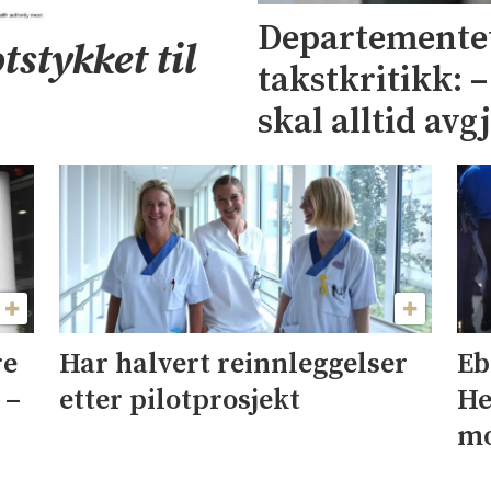
Departementet
tstykket til
takstkritikk: 
skal alltid avg
re
Har halvert reinnleggelser
Eb
 –
etter pilotprosjekt
He
mo