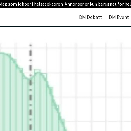
 deg som jobber i helsesektoren. Annonser er kun beregnet for hel
DM Debatt
DM Event