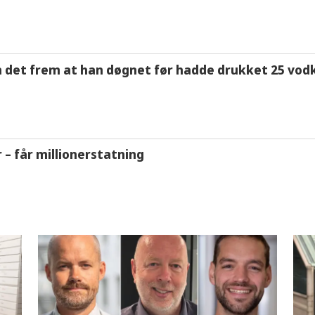
m det frem at han døgnet før hadde drukket 25 vodk
r – får millionerstatning