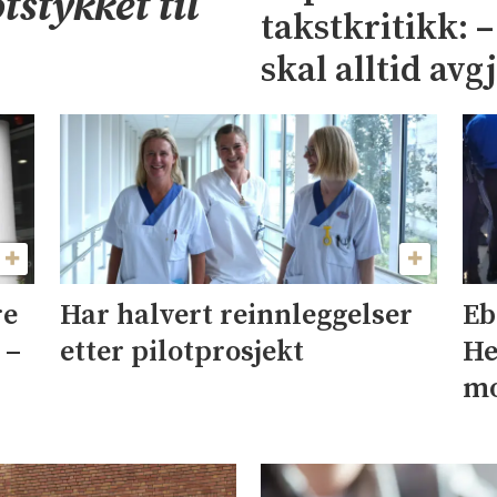
tstykket til
takstkritikk: 
skal alltid avg
re
Har halvert reinnleggelser
Eb
 –
etter pilotprosjekt
He
mo