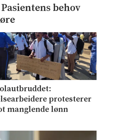
– Pasientens behov
jøre
olautbruddet:
lsearbeidere protesterer
t manglende lønn