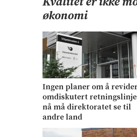
Kvalitet er ikke mo
økonomi
Ingen planer om å revide
omdiskutert retningslinje
nå må direktoratet se til
andre land