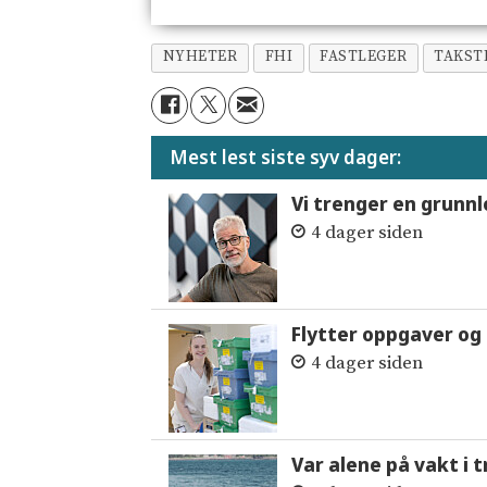
NYHETER
FHI
FASTLEGER
TAKST
Mest lest siste syv dager:
Vi trenger en grunnl
4 dager siden
Flytter oppgaver og 
4 dager siden
Var alene på vakt i 