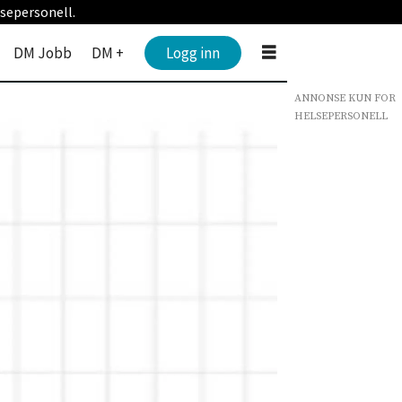
sepersonell.
DM Jobb
DM +
Logg inn
ANNONSE KUN FOR
HELSEPERSONELL