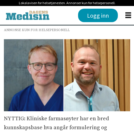
Lokalavisen for helsetjenesten. Annonser kun for helsepersonell.
Logg inn
ANNONSE KUN FOR HELSEPERSONELL
NYTTIG: Kliniske farmasøyter har en bred
kunnskapsbase hva angår formulering og