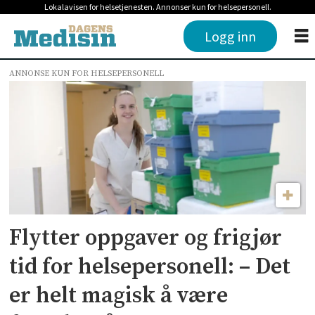
Lokalavisen for helsetjenesten. Annonser kun for helsepersonell.
Logg inn
ANNONSE KUN FOR HELSEPERSONELL
Tag:
oppgavedeling
Flytter oppgaver og frigjør
tid for helsepersonell: – Det
er helt magisk å være