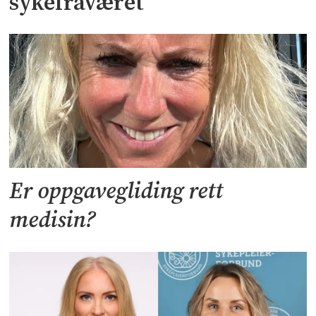
sykefraværet
Er oppgavegliding rett
medisin?