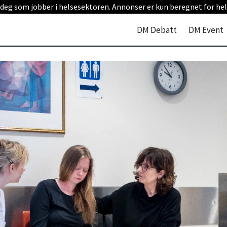
 deg som jobber i helsesektoren. Annonser er kun beregnet for hel
DM Debatt
DM Event