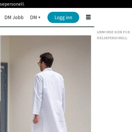
sepersonell.
DM Jobb
DM +
Logg inn
ANNONSE KUN FOR
HELSEPERSONELL