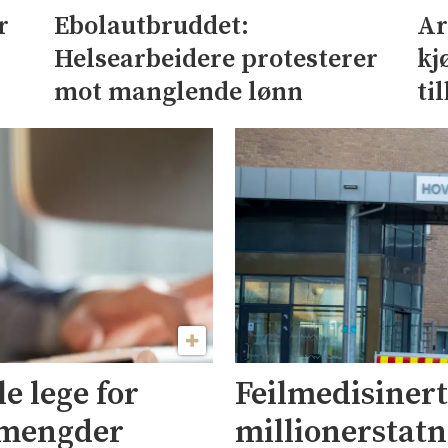
r
Ebolautbruddet:
Ar
Helsearbeidere protesterer
kj
mot manglende lønn
ti
le lege for
Feilmedisinert 
e mengder
millionerstat