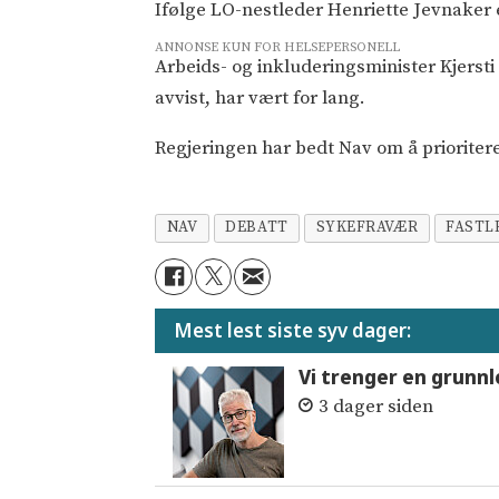
Ifølge LO-nestleder Henriette Jevnaker 
ANNONSE KUN FOR HELSEPERSONELL
Arbeids- og inkluderingsminister Kjerst
avvist, har vært for lang.
Regjeringen har bedt Nav om å prioritere
NAV
DEBATT
SYKEFRAVÆR
FASTL
Mest lest siste syv dager:
Vi trenger en grunnl
3 dager siden