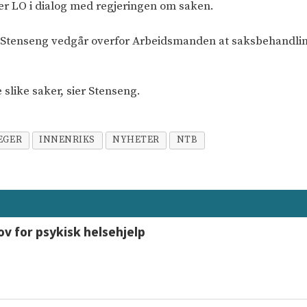
er LO i dialog med regjeringen om saken.
i Stenseng vedgår overfor Arbeidsmanden at saksbehandling
 slike saker, sier Stenseng.
EGER
INNENRIKS
NYHETER
NTB
ov for psykisk helsehjelp