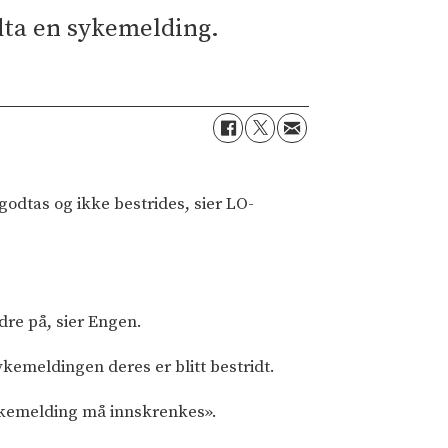
odta en sykemelding.
godtas og ikke bestrides, sier LO-
ndre på, sier Engen.
ykemeldingen deres er blitt bestridt.
 sykemelding må innskrenkes».