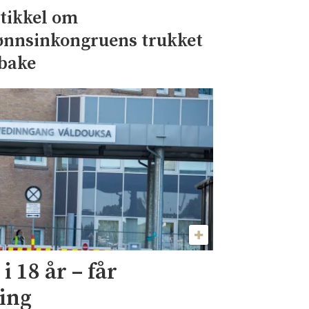
tikkel om
ønnsinkongruens trukket
lbake
i 18 år – får
ning