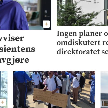
Ingen planer 
vviser
omdiskutert re
asientens
direktoratet se
 avgjøre