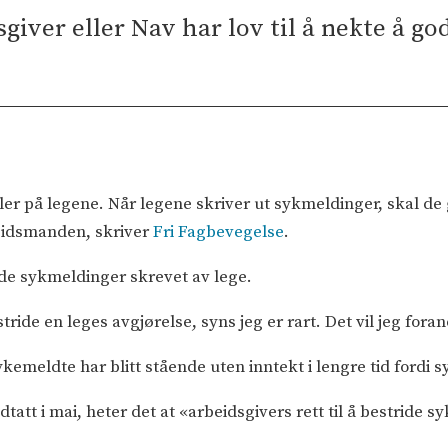
dsgiver eller Nav har lov til å nekte å g
oler på legene. Når legene skriver ut sykmeldinger, skal de 
eidsmanden, skriver
Fri Fagbevegelse
.
de sykmeldinger skrevet av lege.
tride en leges avgjørelse, syns jeg er rart. Det vil jeg fora
kemeldte har blitt stående uten inntekt i lengre tid fordi s
att i mai, heter det at «arbeidsgivers rett til å bestride