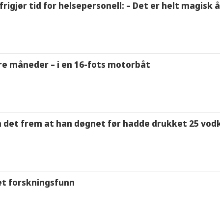
frigjør tid for helsepersonell: – Det er helt magisk
tre måneder – i en 16-fots motorbåt
m det frem at han døgnet før hadde drukket 25 vodk
et forskningsfunn