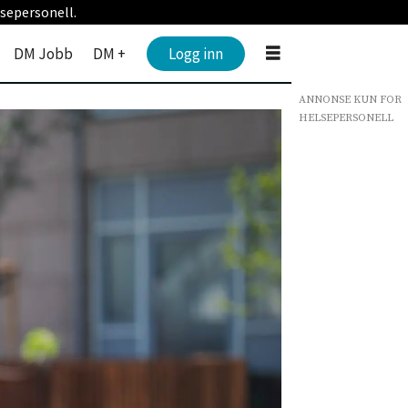
sepersonell.
DM Jobb
DM +
Logg inn
ANNONSE KUN FOR
HELSEPERSONELL