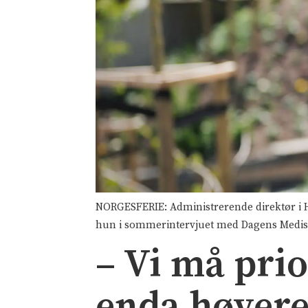
NORGESFERIE: Administrerende direktør i He
hun i sommerintervjuet med Dagens Medis
– Vi må pri
enda høyer