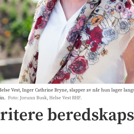
lse Vest, Inger Cathrine Bryne, slapper av når hun lager lan
in.
Foto: Jorunn Busk, Helse Vest RHF.
oritere beredskap
e