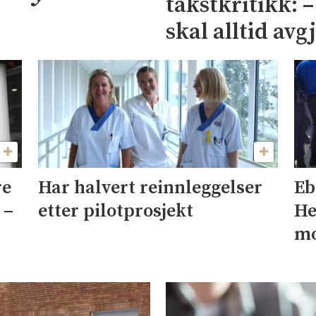
takstkritikk: 
skal alltid avg
re
Har halvert reinnleggelser
Eb
 –
etter pilotprosjekt
He
mo