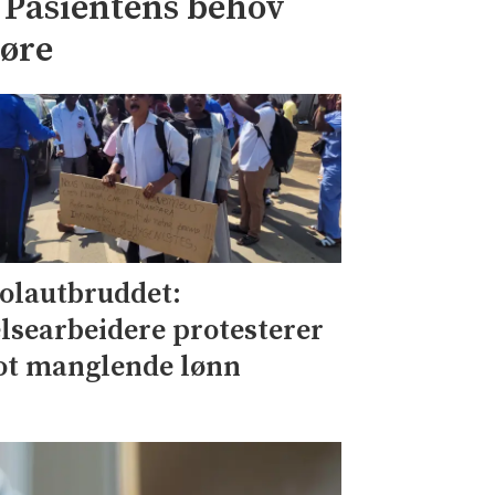
– Pasientens behov
jøre
olautbruddet:
lsearbeidere protesterer
t manglende lønn