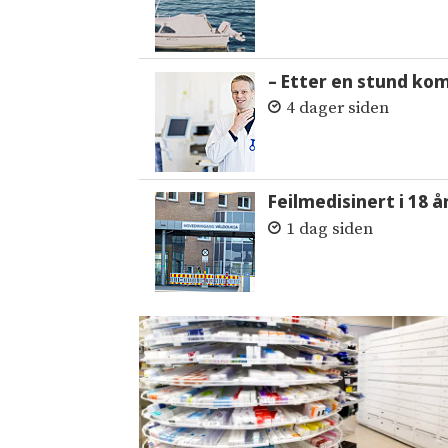
– Etter en stund ko
4 dager siden
Feilmedisinert i 18 å
1 dag siden