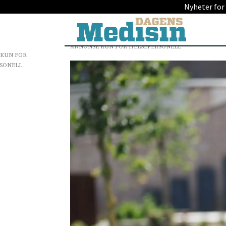
Nyheter for
ANNONSE KUN FOR HELSEPERSONELL
 KUN FOR
SONELL