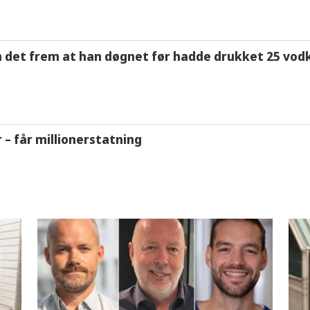
m det frem at han døgnet før hadde drukket 25 vodk
r – får millionerstatning