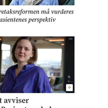
retaksreformen må vurderes
pasientenes perspektiv
 avviser