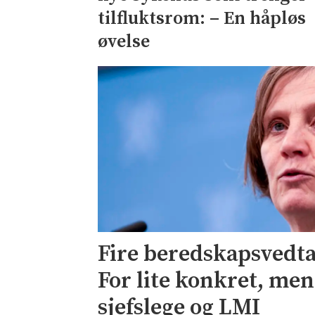
tilfluktsrom: – En håpløs
øvelse
Fire beredskapsvedtak
For lite konkret, me
sjefslege og LMI