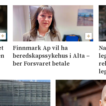
et
Na
Finnmark Ap vil ha
en
le
beredskapssykehus i Alta –
re
ber Forsvaret betale
le