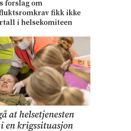
s forslag om
lfluktsromkrav fikk ikke
ertall i helsekomiteen
gå at helsetjenesten
 en krigssituasjon