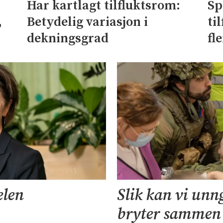
Sp
Har kartlagt tilfluktsrom:
,
ti
Betydelig variasjon i
fl
dekningsgrad
elen
Slik kan vi unn
bryter sammen i