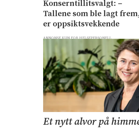
Konserntillitsvalgt: –
Tallene som ble lagt frem
er oppsiktsvekkende
ANNONSE KUN FOR HELSEPERSONELL
Et nytt alvor på himm