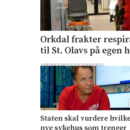
Orkdal frakter respi
til St. Olavs på egen
ANNONSE KUN FOR HELSEPERSONELL
Staten skal vurdere hvilk
nye sykehus som trenger