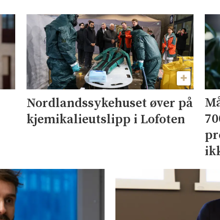
Må
Nordlandssykehuset øver på
70
kjemikalieutslipp i Lofoten
pr
ik