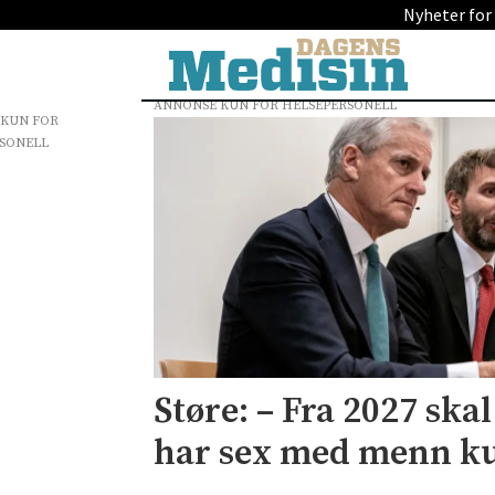
Nyheter for
ANNONSE KUN FOR HELSEPERSONELL
 KUN FOR
Tag:
SONELL
beredskap
Støre: – Fra 2027 sk
har sex med menn ku