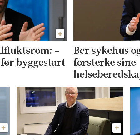
lfluktsrom: –
Ber sykehus 
 før byggestart
forsterke sine
helseberedska