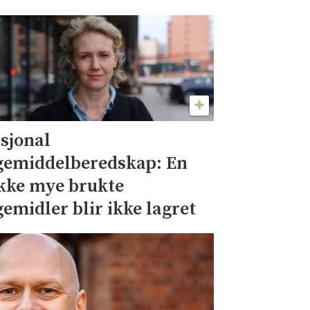
sjonal
gemiddelberedskap: En
kke mye brukte
gemidler blir ikke lagret