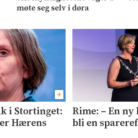
møte seg selv i døra
 i Stortinget:
Rime: – En ny
ner Hærens
bli en sparere