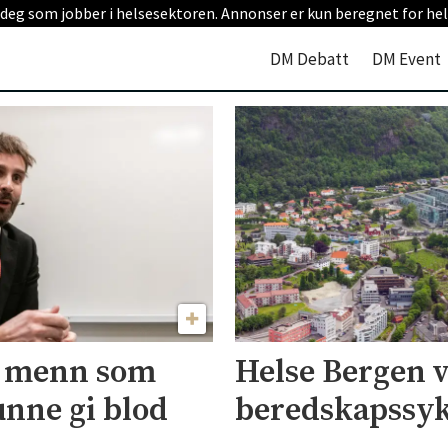
 deg som jobber i helsesektoren. Annonser er kun beregnet for hel
DM Debatt
DM Event
al menn som
Helse Bergen v
nne gi blod
beredskapssyke