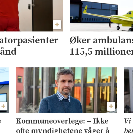
ratorpasienter
Øker ambulans
 hånd
115,5 millione
e
Vi
Kommuneoverlege: – Ikke
be
ofte myndighetene våger å