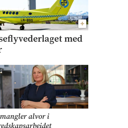
eflyvederlaget med
r
 mangler alvor i
redskapsarbeidet