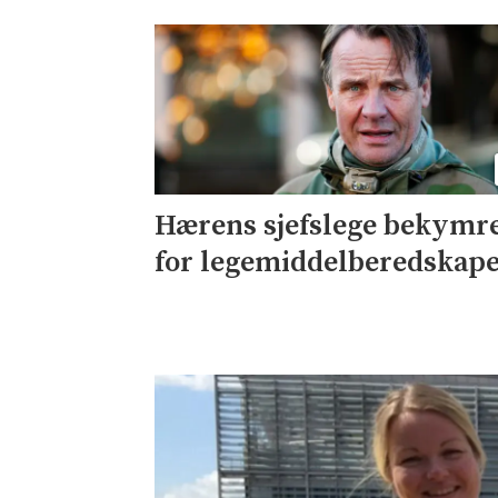
Hærens sjefslege bekymr
for legemiddelberedskap