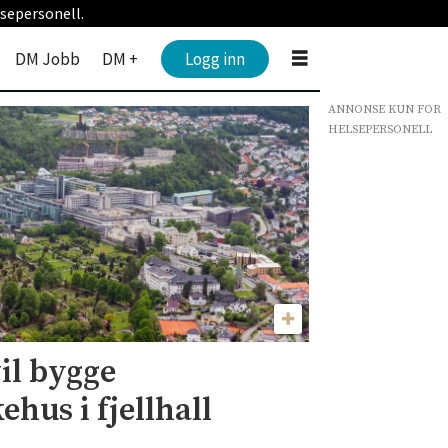
sepersonell.
DM Jobb
DM +
Logg inn
ANNONSE KUN FOR
HELSEPERSONELL
il bygge
hus i fjellhall