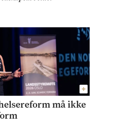
 helsereform må ikke
form