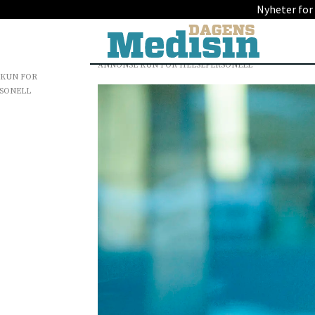
Nyheter for
ANNONSE KUN FOR HELSEPERSONELL
 KUN FOR
SONELL