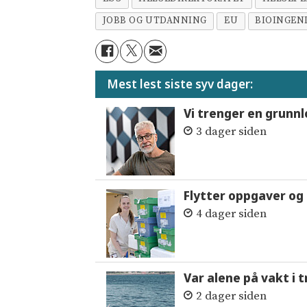
JOBB OG UTDANNING
EU
BIOINGEN
Mest lest siste syv dager:
Vi trenger en grunnl
3 dager siden
Flytter oppgaver og 
4 dager siden
Var alene på vakt i 
2 dager siden