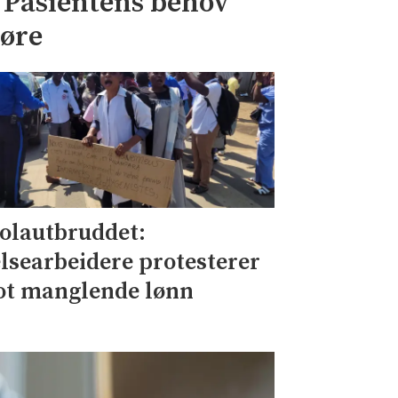
– Pasientens behov
jøre
olautbruddet:
lsearbeidere protesterer
t manglende lønn