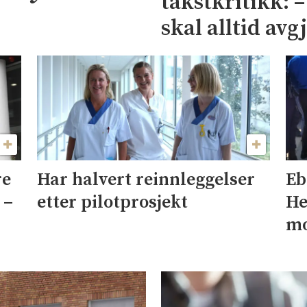
takstkritikk: 
skal alltid avg
re
Har halvert reinnleggelser
Eb
 –
etter pilotprosjekt
He
mo