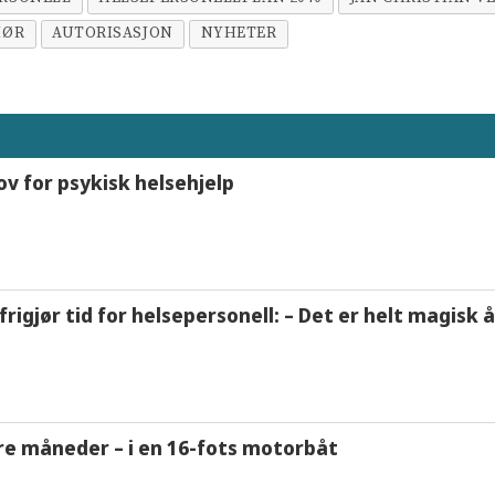
IØR
AUTORISASJON
NYHETER
ov for psykisk helsehjelp
frigjør tid for helsepersonell: – Det er helt magisk
tre måneder – i en 16-fots motorbåt