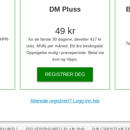
DM Pluss
B
49 kr
i HPR-
for de første 30 dagene, deretter 417 kr
Ta
(eks. MVA) per måned. Ett års bindingstid.
Oppsigelse mulig i prøveperiode. Betal via
kort og Vipps.
REGISTRER DEG
Allerede registrert? Logg inn her
RSONELL
HELSEPERSONELLPLAN 2040
JAN CHRISTIAN V