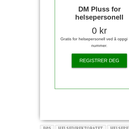
DM Pluss for
helsepersonell
0 kr
Gratis for helsepersonell ved å oppg
nummer.
REGISTRER DEG
EØS
HELSEDIREKTORATET
HELSEPE