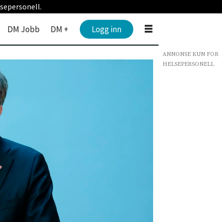
sepersonell.
DM Jobb
DM +
Logg inn
ANNONSE KUN FOR
HELSEPERSONELL