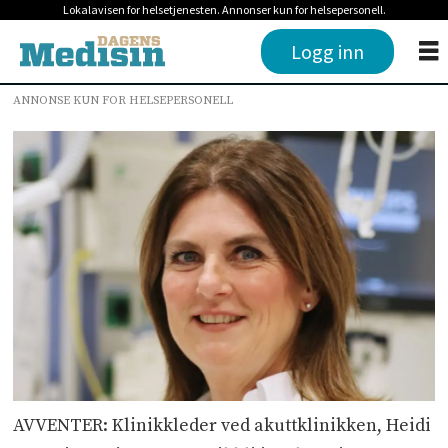
Lokalavisen for helsetjenesten. Annonser kun for helsepersonell.
Logg inn
ANNONSE KUN FOR HELSEPERSONELL
AVVENTER: Klinikkleder ved akuttklinikken, Heidi