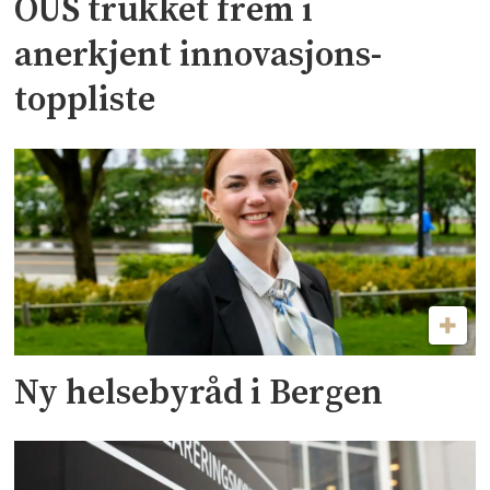
OUS trukket frem i
anerkjent innovasjons-
toppliste
Ny helsebyråd i Bergen