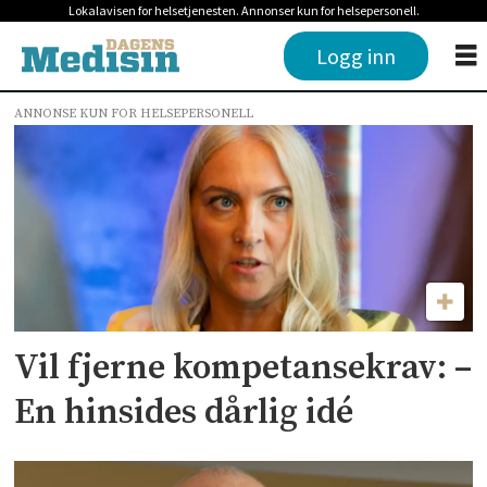
Lokalavisen for helsetjenesten. Annonser kun for helsepersonell.
Logg inn
ANNONSE KUN FOR HELSEPERSONELL
Tag:
sykepleierforbundet
Vil fjerne kompetansekrav: –
En hinsides dårlig idé