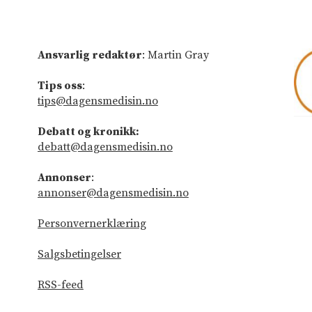
Ansvarlig redaktør
: Martin Gray
Tips oss
:
tips@dagensmedisin.no
Debatt og kronikk:
debatt@dagensmedisin.no
Annonser
:
annonser@dagensmedisin.no
Personvernerklæring
Salgsbetingelser
RSS-feed