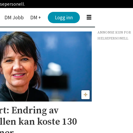
sepersonell.
DM Jobb
DM +
Logg inn
ANNONSE KUN FOR
HELSEPERSONELL
rt: Endring av
llen kan koste 130