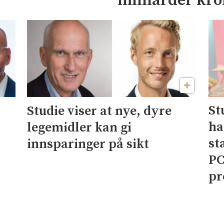
milliarder kr
St
Studie viser at nye, dyre
ha
legemidler kan gi
st
innsparinger på sikt
PC
pr