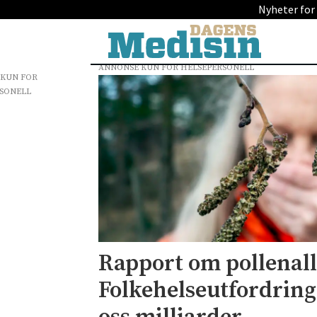
Nyheter for
ANNONSE KUN FOR HELSEPERSONELL
 KUN FOR
Tag:
SONELL
oslo
economics
Rapport om pollenall
Folkehelseutfordring