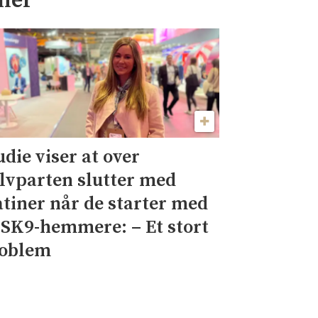
oner
udie viser at over
lvparten slutter med
atiner når de starter med
SK9-hemmere: – Et stort
oblem