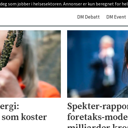
 deg som jobber i helsesektoren. Annonser er kun beregnet for hel
DM Debatt
DM Event
ergi:
Spekter-rappo
 som koster
foretaks-mode