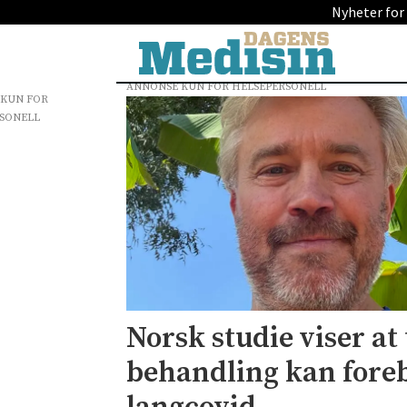
Nyheter for
ANNONSE KUN FOR HELSEPERSONELL
 KUN FOR
Tag:
SONELL
koronavaksine
Norsk studie viser at 
behandling kan fore