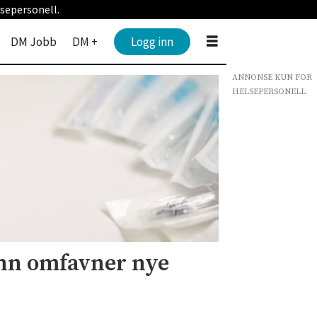
sepersonell.
DM Jobb
DM +
Logg inn
ANNONSE KUN FOR
HELSEPERSONELL
nn omfavner nye