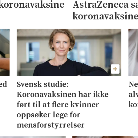
e koronavaksine
AstraZeneca s
koronavaksin
ed
Ne
Svensk studie:
al
Koronavaksinen har ikke
ko
ført til at flere kvinner
oppsøker lege for
mensforstyrrelser