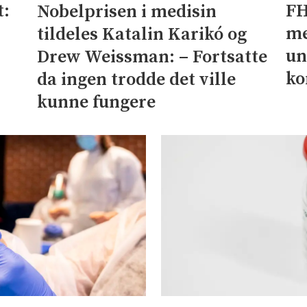
t:
FH
Nobelprisen i medisin
me
tildeles Katalin Karikó og
un
Drew Weissman: – Fortsatte
ko
da ingen trodde det ville
kunne fungere