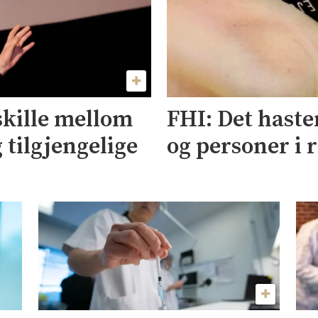
skille mellom
FHI: Det haster
 tilgjengelige
og personer i 