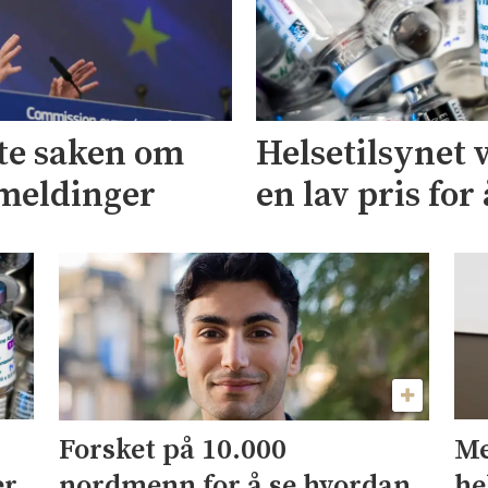
te saken om
Helsetilsynet v
tmeldinger
en lav pris for
Me
Forsket på 10.000
er
he
nordmenn for å se hvordan