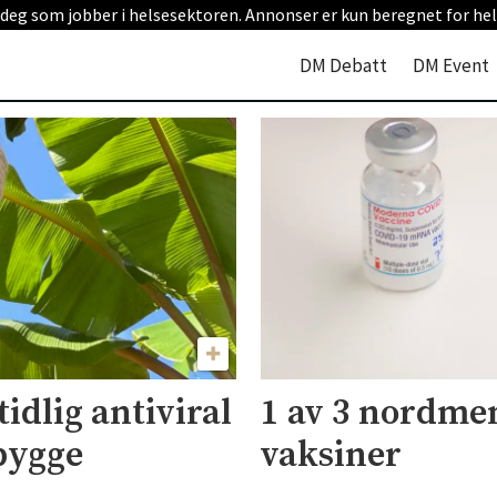
 deg som jobber i helsesektoren. Annonser er kun beregnet for hel
DM Debatt
DM Event
tidlig antiviral
1 av 3 nordme
bygge
vaksiner