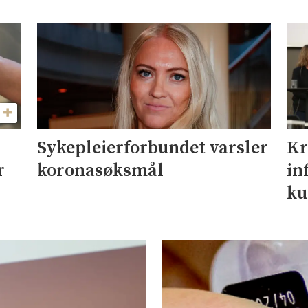
Kr
Sykepleierforbundet varsler
r
in
koronasøksmål
ku