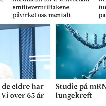
fu
smitteverntiltakene
pa
påvirket oss mentalt
 de eldre har
Studie på mRN
 Vi over 65 år
lungekreft