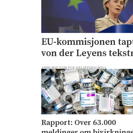
EU-kommisjonen tap
von der Leyens teks
ANNONSE KUN FOR HELSEPERSONELL
Rapport: Over 63.000
meldinger om bivirkning