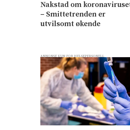
Nakstad om koronaviruse
– Smittetrenden er
utvilsomt økende
ANNONSE KUN FOR HELSEPERSONELL