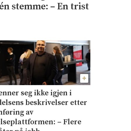
én stemme: – En trist
enner seg ikke igjen i
delsens beskrivelser etter
nføring av
lseplattformen: – Flere