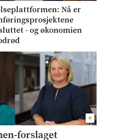
lseplattformen: Nå er
nføringsprosjektene
sluttet - og økonomien
odrød
men-forslaget