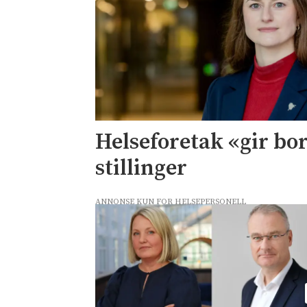
Helseforetak «gir bor
stillinger
ANNONSE KUN FOR HELSEPERSONELL