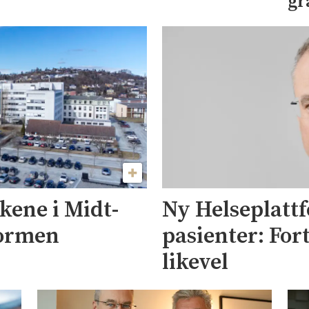
gr
akene i Midt-
Ny Helseplatt
formen
pasienter: Fort
likevel