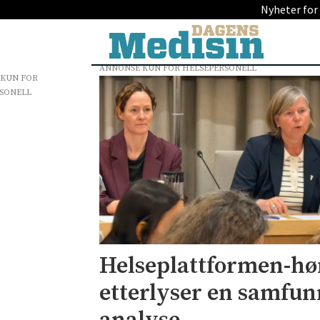
Nyheter for
ANNONSE KUN FOR HELSEPERSONELL
 KUN FOR
Tag:
SONELL
helse
nord-
trøndelag
Helseplattformen-hør
etterlyser en samfu