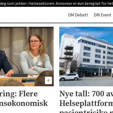
 deg som jobber i helsesektoren. Annonser er kun beregnet for hel
DM Debatt
DM Event
ing: Flere
Nye tall: 700 a
nnsøkonomisk
Helseplattfor