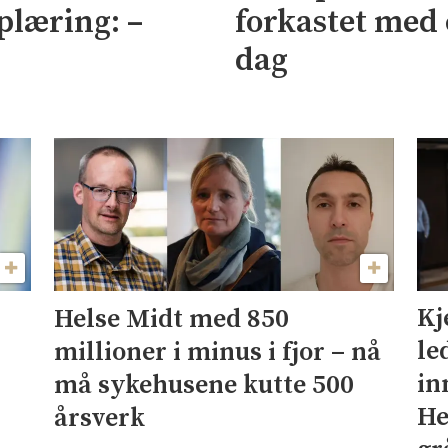
plæring: –
forkastet med 
dag
Kj
Helse Midt med 850
le
millioner i minus i fjor – nå
in
må sykehusene kutte 500
He
årsverk