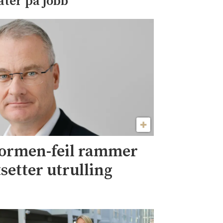
åter på jobb
formen-feil rammer
setter utrulling