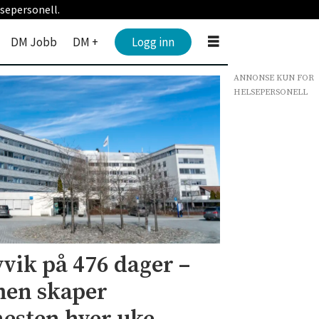
sepersonell.
DM Jobb
DM +
Logg inn
ANNONSE KUN FOR
HELSEPERSONELL
vvik på 476 dager –
men skaper