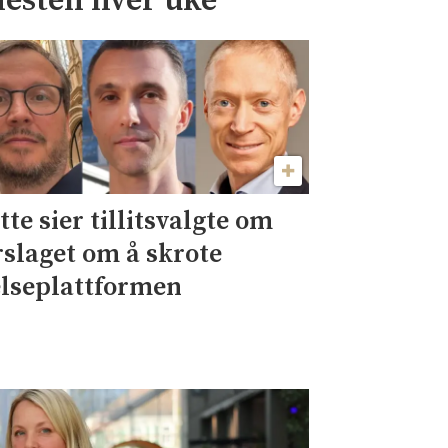
nesten hver uke
tte sier tillitsvalgte om
rslaget om å skrote
lseplattformen