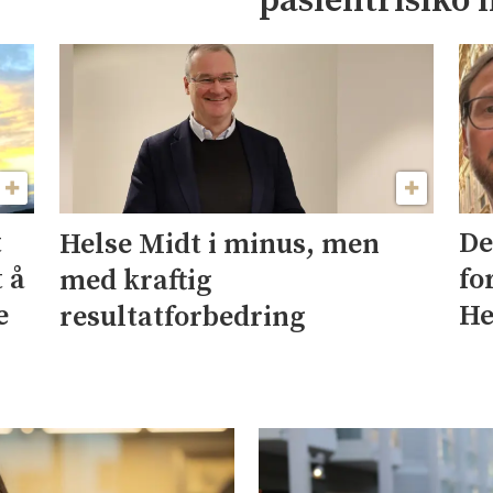
pasientrisiko 
t
De
Helse Midt i minus, men
t å
fo
med kraftig
e
He
resultatforbedring