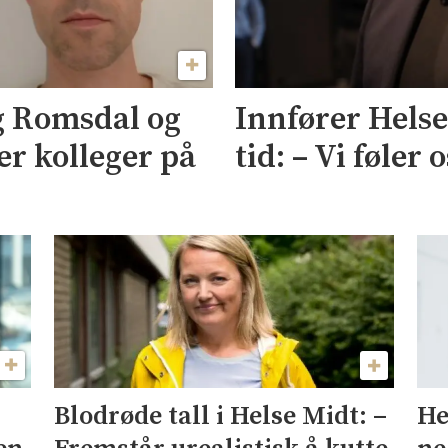
og Romsdal og
Innfører Hels
er kolleger på
tid: – Vi føler 
He
Blodrøde tall i Helse Midt: –