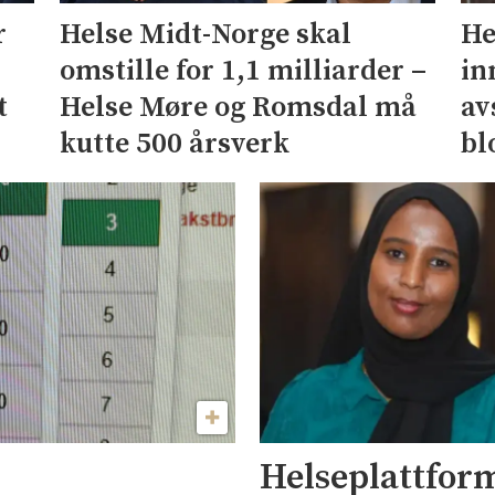
r
He
Helse Midt-Norge skal
in
omstille for 1,1 milliarder –
t
av
Helse Møre og Romsdal må
bl
kutte 500 årsverk
Helseplattfor