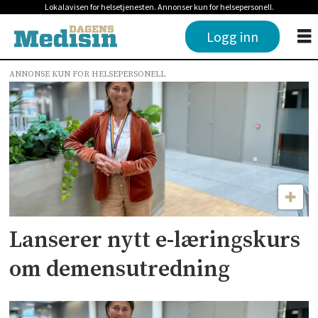
Lokalavisen for helsetjenesten. Annonser kun for helsepersonell.
Logg inn
ANNONSE KUN FOR HELSEPERSONELL
Tag:
helen
brandstorp
Lanserer nytt e-læringskurs
om demensutredning