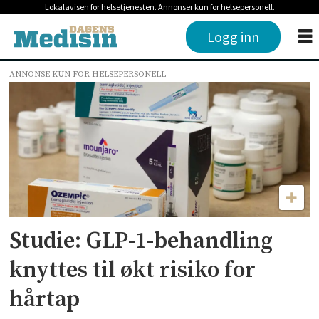
Lokalavisen for helsetjenesten. Annonser kun for helsepersonell.
Logg inn
ANNONSE KUN FOR HELSEPERSONELL
Tag:
glp-
1
Studie: GLP-1-behandling
knyttes til økt risiko for
hårtap