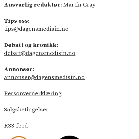
Ansvarlig redaktør
: Martin Gray
Tips oss
:
tips@dagensmedisin.no
Debatt og kronikk:
debatt@dagensmedisin.no
Annonser
:
annonser@dagensmedisin.no
Personvernerklæring
Salgsbetingelser
RSS-feed