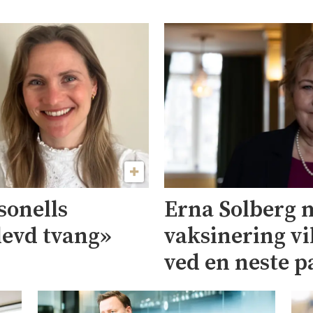
sonells
Erna Solberg me
levd tvang»
vaksinering vi
ved en neste 