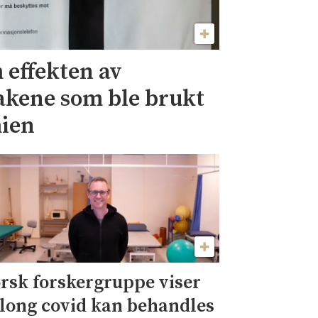
m effekten av
akene som ble brukt
ien
rsk forskergruppe viser
 long covid kan behandles