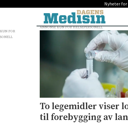
Nyheter for
ANNONSE KUN FOR HELSEPERSONELL
 KUN FOR
Tag:
SONELL
covid-
19
To legemidler viser l
til forebygging av la