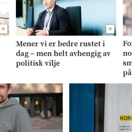
Fo
Mener vi er bedre rustet i
no
dag – men helt avhengig av
sm
politisk vilje
på