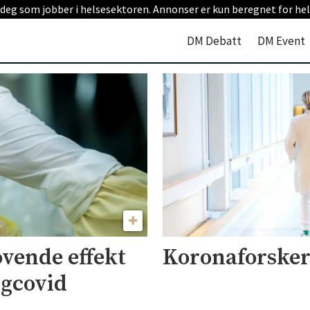
 deg som jobber i helsesektoren. Annonser er kun beregnet for hel
DM Debatt
DM Event
ovende effekt
Koronaforsker
ngcovid