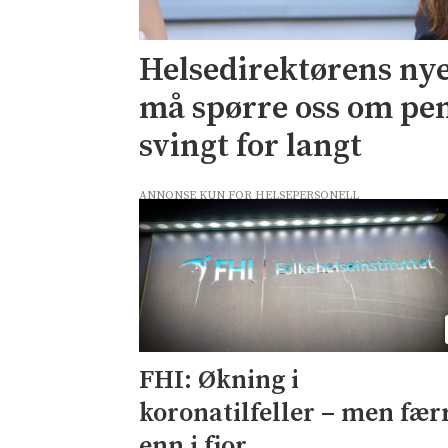
Helsedirektørens nye
må spørre oss om pe
svingt for langt
ANNONSE KUN FOR HELSEPERSONELL
FHI: Økning i
koronatilfeller – men fær
enn i fjor