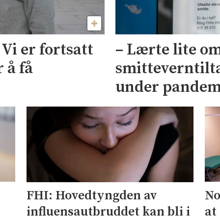
i er fortsatt
– Lærte lite o
 å få
smitteverntilt
under pandem
No
FHI: Hovedtyngden av
at
influensautbruddet kan bli i