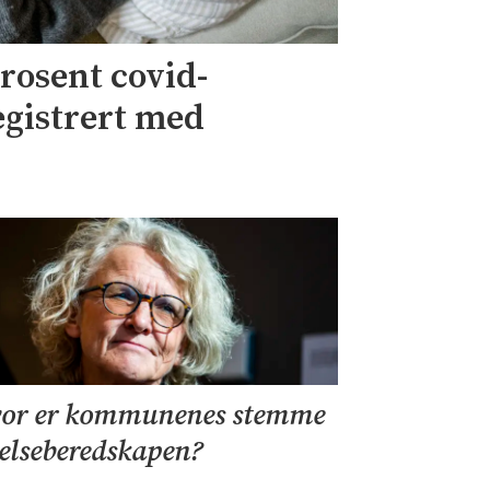
rosent covid-
egistrert med
or er kommunenes stemme
helseberedskapen?