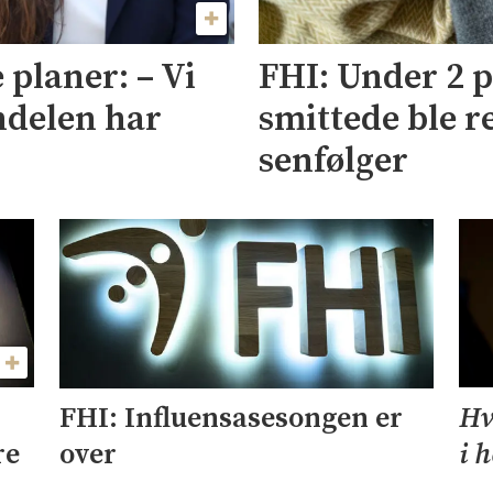
 planer: – Vi
FHI: Under 2 p
ndelen har
smittede ble r
senfølger
Hv
FHI: Influensasesongen er
re
i 
over