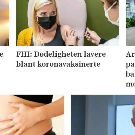
e
Ar
FHI: Dødeligheten lavere
pa
blant koronavaksinerte
ba
mo