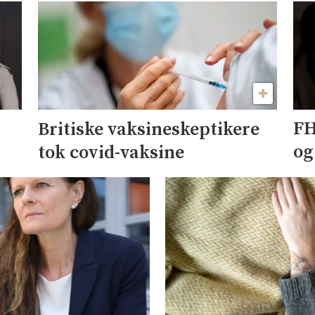
FH
Britiske vaksineskeptikere
og
tok covid-vaksine