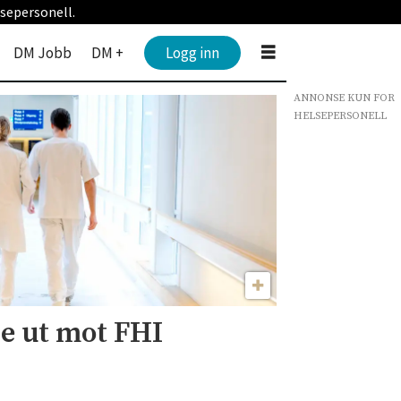
sepersonell.
DM Jobb
DM +
Logg inn
ANNONSE KUN FOR
HELSEPERSONELL
e ut mot FHI