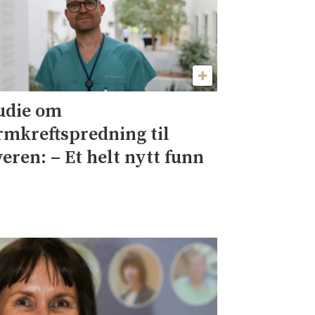
udie om
rmkreftspredning til
veren: – Et helt nytt funn