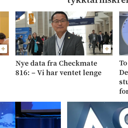
tykktarmskref
To
Nye data fra Checkmate
De
816: – Vi har ventet lenge
st
fo