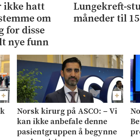
 ikke hatt
Lungekreft-stud
bestemme om
måneder til 1
 for disse
lt nye funn
kk
No
Norsk kirurg på ASCO: – Vi
r
Be
kan ikke anbefale denne
pr
pasientgruppen å begynne