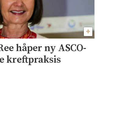
Ree håper ny ASCO-
re kreftpraksis