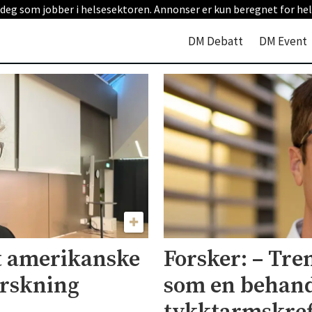
 deg som jobber i helsesektoren. Annonser er kun beregnet for hel
DM Debatt
DM Event
ot amerikanske
Forsker: – Tre
orskning
som en behand