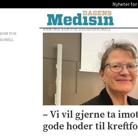
Nyheter for
ANNONSE KUN FOR HELSEPERSONELL
 KUN FOR
Tag:
SONELL
asco
2025
– Vi vil gjerne ta im
gode hoder til kreftf