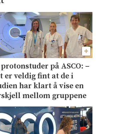
t
 protonstuder på ASCO: –
t er veldig fint at de i
udien har klart å vise en
rskjell mellom gruppene