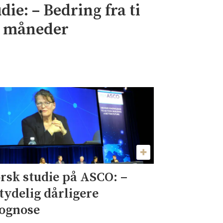
ie: – Bedring fra ti
5 måneder
rsk studie på ASCO: –
tydelig dårligere
ognose