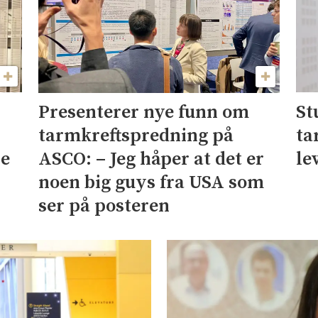
St
Presenterer nye funn om
ta
tarmkreftspredning på
re
le
ASCO: – Jeg håper at det er
noen big guys fra USA som
ser på posteren