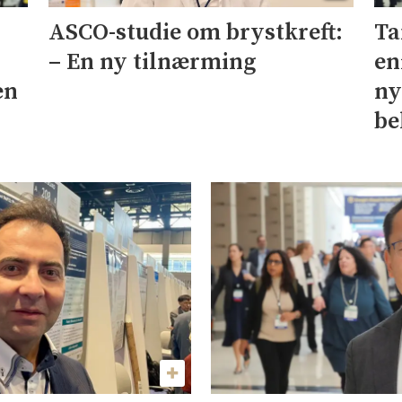
Ta
ASCO-studie om brystkreft:
en
– En ny tilnærming
en
ny
be