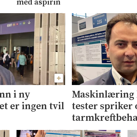
med aspirin
nn i ny
Maskinlæring 
t er ingen tvil
tester spriker
tarmkreftbeh