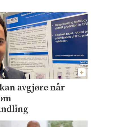
kan avgjøre når
 om
andling