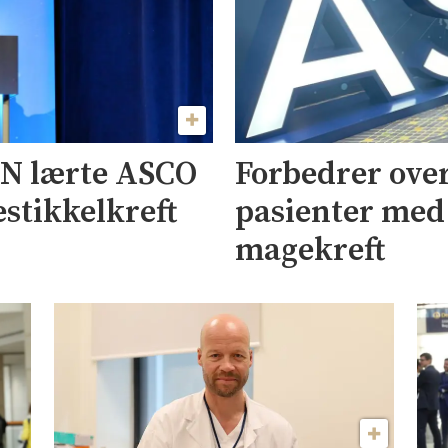
NN lærte ASCO
Forbedrer over
estikkelkreft
pasienter med
magekreft