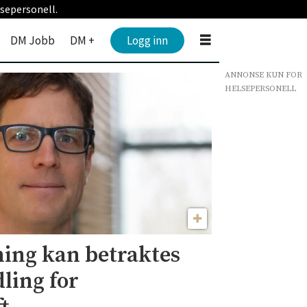
sepersonell.
DM Jobb
DM +
Logg inn
ANNONSE KUN FOR
HELSEPERSONELL
ning kan betraktes
ling for