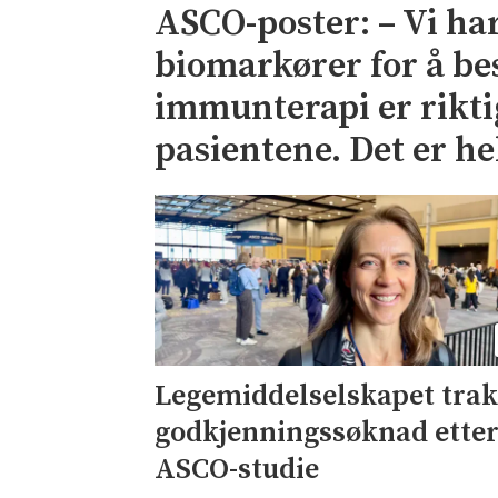
ASCO-poster: – Vi har
biomarkører for å 
immunterapi er riktig
pasientene. Det er he
Legemiddelselskapet tra
godkjenningssøknad ette
ASCO-studie