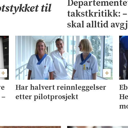
Departementet
tstykket til
takstkritikk: 
skal alltid avg
re
Har halvert reinnleggelser
Eb
 –
etter pilotprosjekt
He
mo