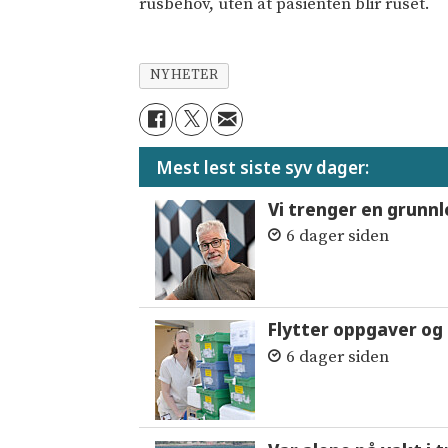
rusbehov, uten at pasienten blir ruset.
NYHETER
Mest lest siste syv dager:
Vi trenger en grunnl
6 dager siden
Flytter oppgaver og 
6 dager siden