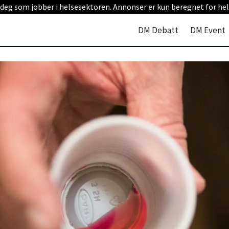
 deg som jobber i helsesektoren. Annonser er kun beregnet for hel
DM Debatt
DM Event