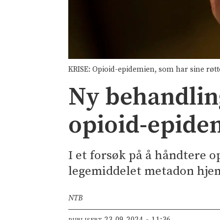
KRISE: Opioid-epidemien, som har sine røtte
Ny behandlin
opioid-epide
I et forsøk på å håndtere 
legemiddelet metadon hjem
NTB
23.09.2024 - 11:36