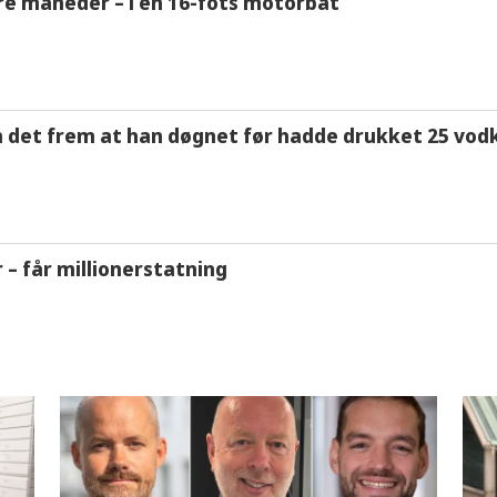
tre måneder – i en 16-fots motorbåt
m det frem at han døgnet før hadde drukket 25 vodk
r – får millionerstatning