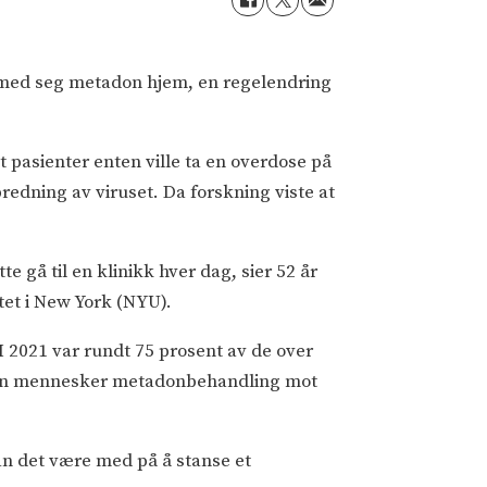
ta med seg metadon hjem, en regelendring
at pasienter enten ville ta en overdose på
edning av viruset. Da forskning viste at
e gå til en klinikk hver dag, sier 52 år
tet i New York (NYU).
 I 2021 var rundt 75 prosent av de over
illion mennesker metadonbehandling mot
kan det være med på å stanse et