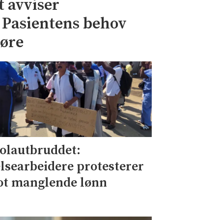
 avviser
– Pasientens behov
jøre
olautbruddet:
lsearbeidere protesterer
t manglende lønn