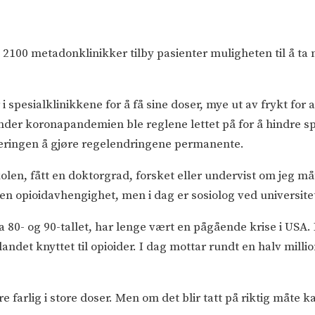
s 2100 metadonklinikker tilby pasienter muligheten til å 
i spesialklinikkene for å få sine doser, mye ut av frykt for 
der koronapandemien ble reglene lettet på for å hindre spr
jeringen å gjøre regelendringene permanente.
olen, fått en doktorgrad, forsket eller undervist om jeg mått
n opioidavhengighet, men i dag er sosiolog ved universite
a 80- og 90-tallet, har lenge vært en pågående krise i USA.
 landet knyttet til opioider. I dag mottar rundt en halv m
 farlig i store doser. Men om det blir tatt på riktig måte 