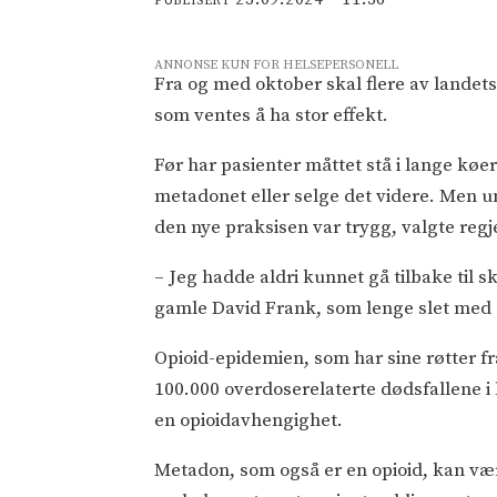
PUBLISERT
ANNONSE KUN FOR HELSEPERSONELL
Fra og med oktober skal flere av landet
som ventes å ha stor effekt.
Før har pasienter måttet stå i lange køer 
metadonet eller selge det videre. Men un
den nye praksisen var trygg, valgte reg
– Jeg hadde aldri kunnet gå tilbake til sk
gamle David Frank, som lenge slet med e
Opioid-epidemien, som har sine røtter fr
100.000 overdoserelaterte dødsfallene i
en opioidavhengighet.
Metadon, som også er en opioid, kan være