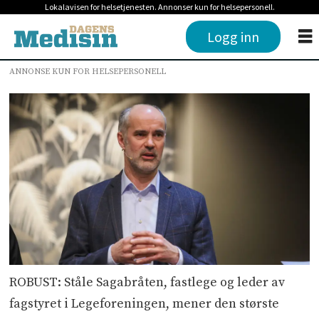
Lokalavisen for helsetjenesten. Annonser kun for helsepersonell.
Logg inn
ANNONSE KUN FOR HELSEPERSONELL
ROBUST: Ståle Sagabråten, fastlege og leder av
fagstyret i Legeforeningen, mener den største