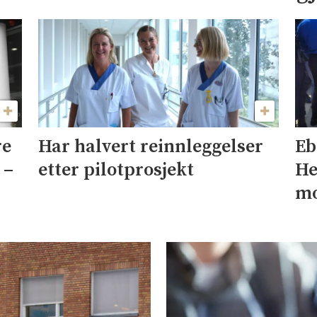
re
Har halvert reinnleggelser
Eb
 –
etter pilotprosjekt
He
mo