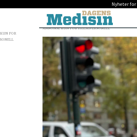
Nyheter for
ANNONSE KUN FOR HELSEPERSONELL
 KUN FOR
SONELL