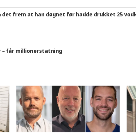
m det frem at han døgnet før hadde drukket 25 vodk
r – får millionerstatning