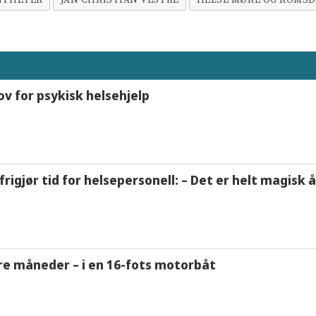
NYHETER
JAN CHRISTIAN VESTRE
HELSE MØRE OG ROMSD
ov for psykisk helsehjelp
frigjør tid for helsepersonell: – Det er helt magisk
tre måneder – i en 16-fots motorbåt