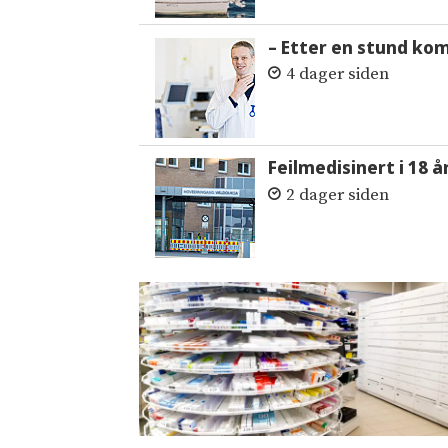
– Etter en stund ko
4 dager siden
Feilmedisinert i 18 å
2 dager siden