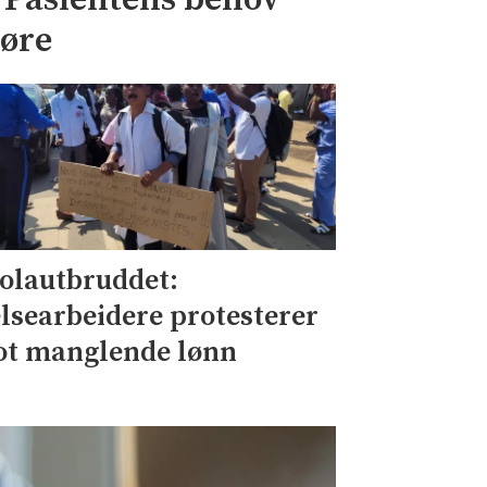
jøre
olautbruddet:
lsearbeidere protesterer
t manglende lønn