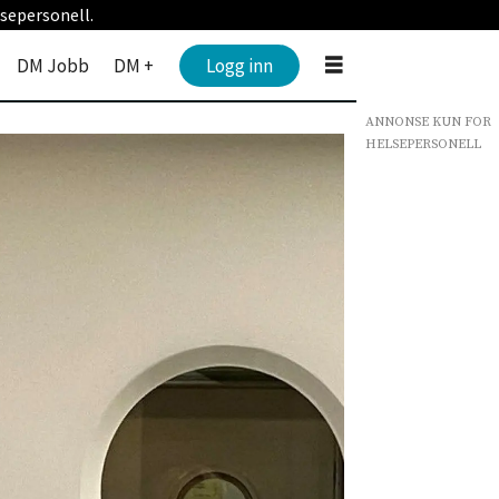
sepersonell.
DM Jobb
DM +
Logg inn
ANNONSE KUN FOR
HELSEPERSONELL