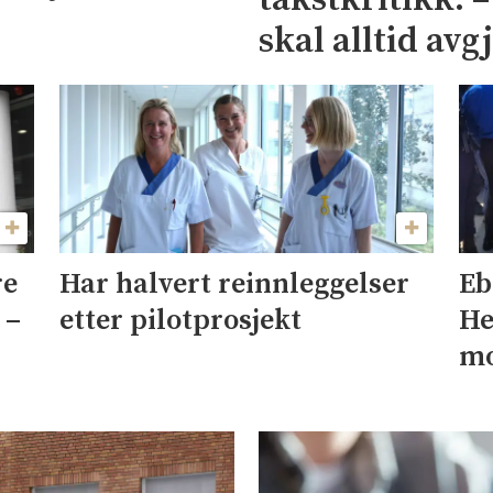
skal alltid avg
re
Har halvert reinnleggelser
Eb
 –
etter pilotprosjekt
He
mo