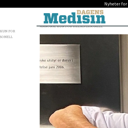
Nyheter for
ANNONSE KUN FOR HELSEPERSONELL
 KUN FOR
SONELL