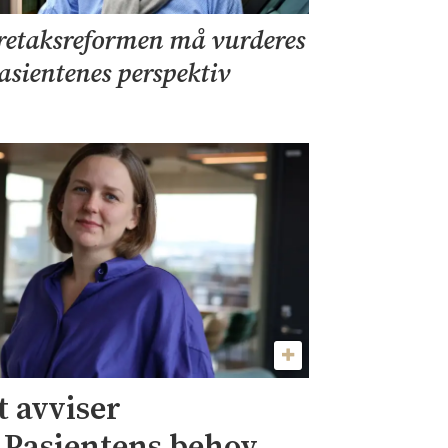
retaksreformen må vurderes
pasientenes perspektiv
 avviser
– Pasientens behov