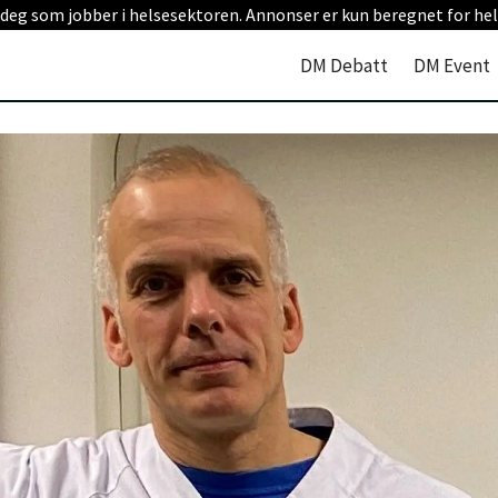
 deg som jobber i helsesektoren. Annonser er kun beregnet for hel
DM Debatt
DM Event