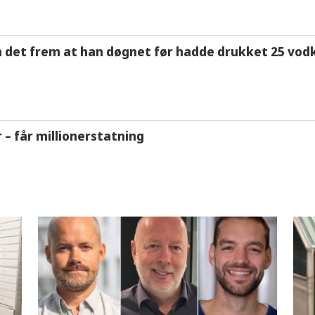
m det frem at han døgnet før hadde drukket 25 vodk
r – får millionerstatning