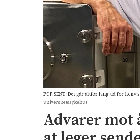
FOR SENT: Det går altfor lang tid før henvisn
universitetssykehus
Advarer mot å 
at leger send