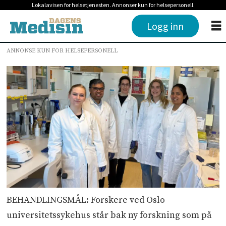
Lokalavisen for helsetjenesten. Annonser kun for helsepersonell.
Logg inn
ANNONSE KUN FOR HELSEPERSONELL
BEHANDLINGSMÅL: Forskere ved Oslo
universitetssykehus står bak ny forskning som på