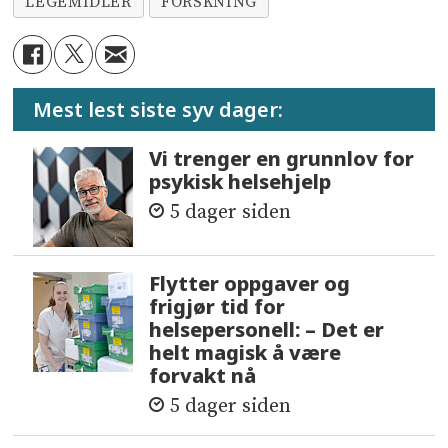
LEGEMIDLER
FORSKNING
Mest lest siste syv dager:
Vi trenger en grunnlov for
psykisk helsehjelp
5 dager siden
Flytter oppgaver og
frigjør tid for
helsepersonell: – Det er
helt magisk å være
forvakt nå
5 dager siden