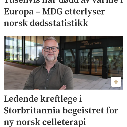
Tusenvis har dødd av varme i
Europa – MDG etterlyser
norsk dødsstatistikk
Ledende kreftlege i
Storbritannia begeistret for
ny norsk celleterapi