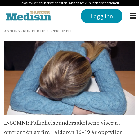
Lokalavisen for helsetjenesten. Annonser kun for helsepersonell.
Logg inn
ANNONSE KUN FOR HELSEPERSONELL
INSOMNI: Folkehelseundersøkelsene viser at
omtrent én av fire i alderen 16–19 år oppfyller