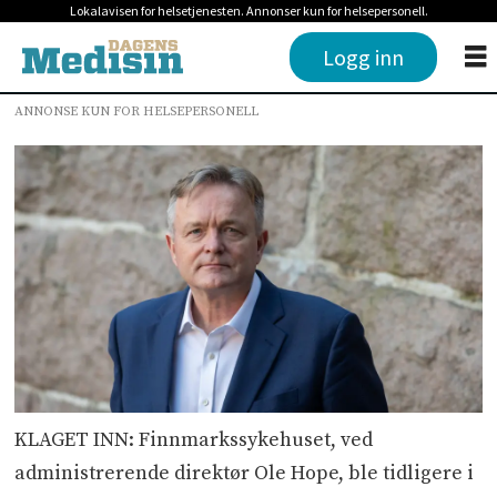
Lokalavisen for helsetjenesten. Annonser kun for helsepersonell.
Logg inn
ANNONSE KUN FOR HELSEPERSONELL
KLAGET INN: Finnmarkssykehuset, ved
administrerende direktør Ole Hope, ble tidligere i