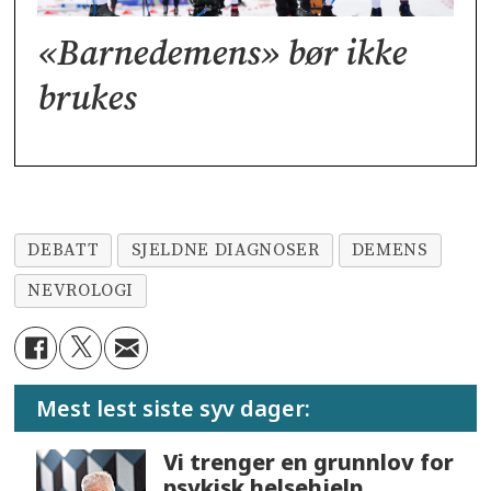
«Barnedemens» bør ikke
brukes
DEBATT
SJELDNE DIAGNOSER
DEMENS
NEVROLOGI
Mest lest siste syv dager:
Vi trenger en grunnlov for
psykisk helsehjelp