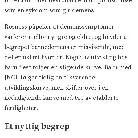
ICD-10 omtaler nevronal ceroid lipofuscinose
som en sykdom som gir demens.
Rosness påpeker at demenssymptomer
varierer mellom yngre og eldre, og hevder at
begrepet barnedemens er misvisende, med
det er uklart hvorfor. Kognitiv utvikling hos
barn flest følger en stigende kurve. Barn med
JNCL følger tidlig en tilsvarende
utviklingskurve, men skifter over i en
nedadgående kurve med tap av etablerte
ferdigheter.
Et nyttig begrep