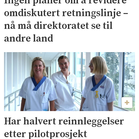
Ingen planer om å revidere
omdiskutert retningslinje –
nå må direktoratet se til
andre land
Har halvert reinnleggelser
etter pilotprosjekt