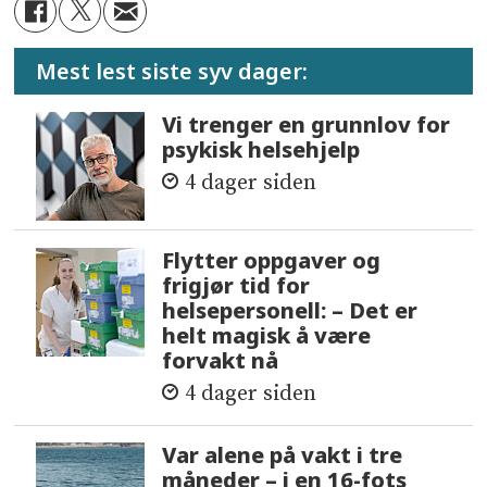
Mest lest siste syv dager:
Vi trenger en grunnlov for
psykisk helsehjelp
4 dager siden
Flytter oppgaver og
frigjør tid for
helsepersonell: – Det er
helt magisk å være
forvakt nå
4 dager siden
Var alene på vakt i tre
måneder – i en 16-fots