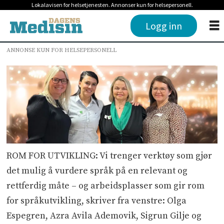
Lokalavisen for helsetjenesten. Annonser kun for helsepersonell.
Logg inn
ANNONSE KUN FOR HELSEPERSONELL
ROM FOR UTVIKLING: Vi trenger verktøy som gjør
det mulig å vurdere språk på en relevant og
rettferdig måte – og arbeidsplasser som gir rom
for språkutvikling, skriver fra venstre: Olga
Espegren, Azra Avila Ademovik, Sigrun Gilje og