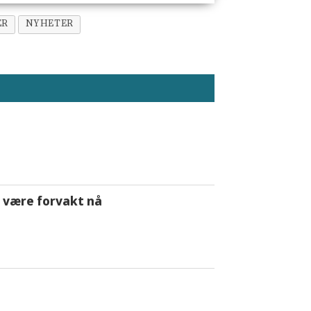
ER
NYHETER
 å være forvakt nå