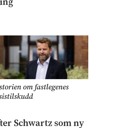
ning
storien om fastlegenes
sistilskudd
fter Schwartz som ny