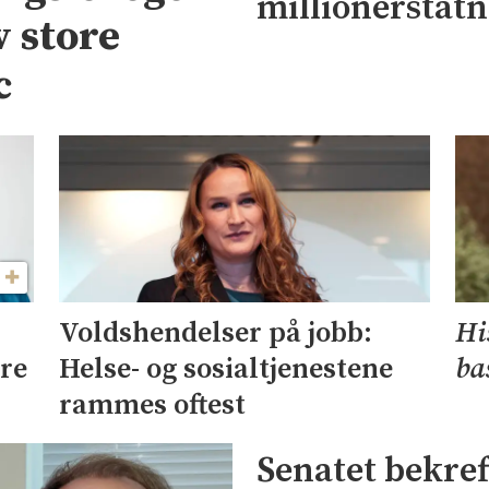
millionerstat
v store
c
Voldshendelser på jobb:
Hi
ære
Helse- og sosialtjenestene
ba
rammes oftest
Senatet bekre