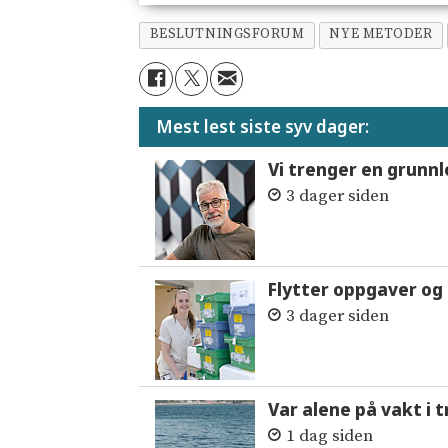
BESLUTNINGSFORUM
NYE METODER
Mest lest siste syv dager:
Vi trenger en grunnl
3 dager siden
Flytter oppgaver og 
3 dager siden
Var alene på vakt i 
1 dag siden