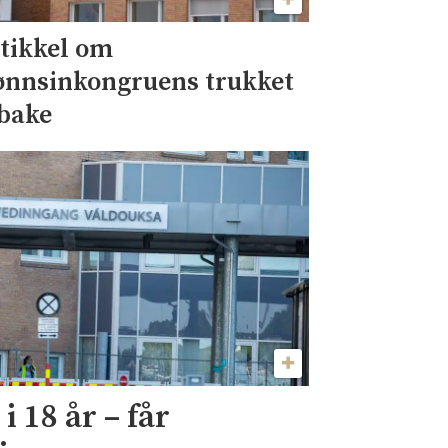
tikkel om
ønnsinkongruens trukket
lbake
i 18 år – får