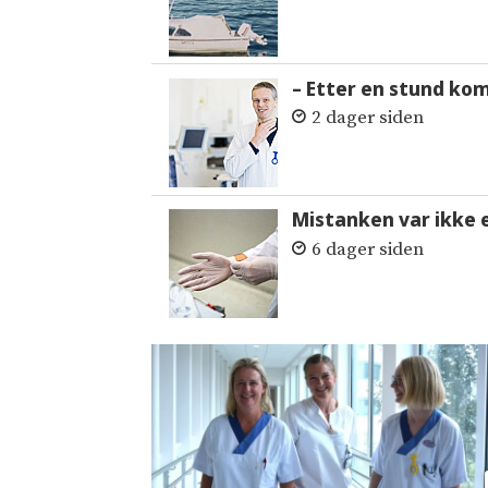
– Etter en stund ko
2 dager siden
Mistanken var ikke 
6 dager siden