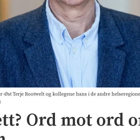
ør-Øst Terje Rootwelt og kollegene hans i de andre helseregione
B
tt? Ord mot ord o
n