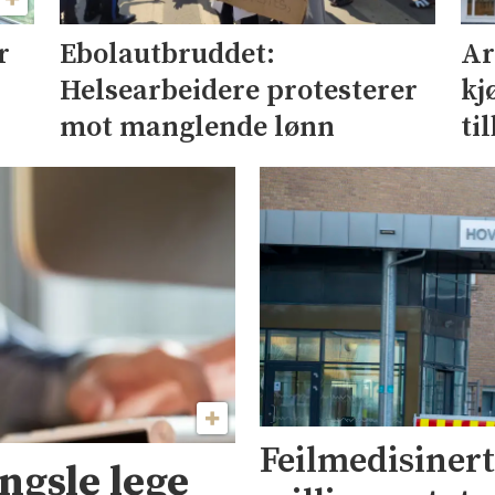
r
Ebolautbruddet:
Ar
Helsearbeidere protesterer
kj
mot manglende lønn
ti
Feilmedisinert 
engsle lege