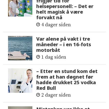
frigjør tid for
helsepersonell: – Det er
helt magisk å være
forvakt nå
4 dager siden
Var alene på vakt i tre
måneder – i en 16-fots
motorbåt
1 dag siden
– Etter en stund kom det
frem at han døgnet før
hadde drukket 25 vodka
Red Bull
2 dager siden