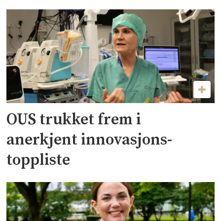
OUS trukket frem i
anerkjent innovasjons-
toppliste