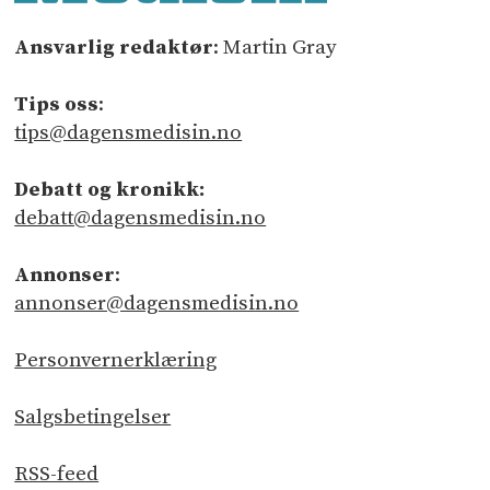
Ansvarlig redaktør
: Martin Gray
Tips oss
:
tips@dagensmedisin.no
Debatt og kronikk:
debatt@dagensmedisin.no
Annonser
:
annonser@dagensmedisin.no
Personvernerklæring
Salgsbetingelser
RSS-feed