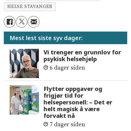
HELSE STAVANGER
Mest lest siste syv dager:
Vi trenger en grunnlov for
psykisk helsehjelp
6 dager siden
Flytter oppgaver og
frigjør tid for
helsepersonell: – Det er
helt magisk å være
forvakt nå
7 dager siden