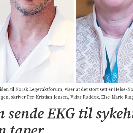
n til Norsk Legevaktforum, viser at det stort sett er Helse-No
en, skriver Per-Kristian Jensen, Vidar Ruddox, Else-Marie Ri
n sende EKG til sykeh
m taper