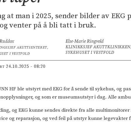
g at man i 2025, sender bilder av EKG 
og venter på å bli tatt i bruk.
 Ruddox
Else-Marie Ringvold
KLINIKKSJEF AKUTTKLINIKKEN
INGSSJEF AKUTTSENTERET,
SYKEHUSET I VESTFOLD
USET I VESTFOLD
24.10.2025 - 08:20
ERT
i UNN HF ble utstyrt med EKG for å sende til sykehus, og p
sonopplysninger, og som er museumsutstyr i dag. Alle ambu
ing, og EKG kunne sendes direkte fra alle multimonitorer i
rvice og reparasjon, og ved feil på utstyr kunne legevakter