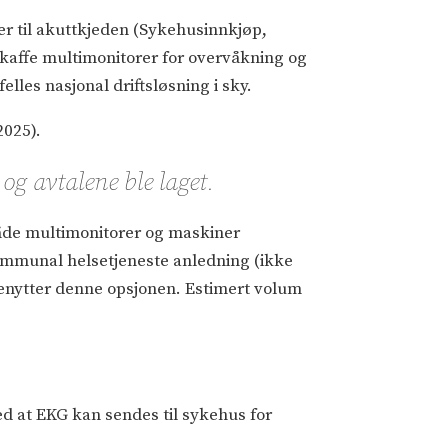
er til akuttkjeden (Sykehusinnkjøp,
skaffe multimonitorer for overvåkning og
les nasjonal driftsløsning i sky.
2025).
g avtalene ble laget.
åde multimonitorer og maskiner
 kommunal helsetjeneste anledning (ikke
benytter denne opsjonen. Estimert volum
d at EKG kan sendes til sykehus for