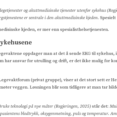
getjenester og akuttmedisinske tjenester utenfor sykehus (Reg
stjenestene er sentrale i den akuttmedisinske kjeden.
Spesielt
medisinske kjeden, er mer enn spesialisthelsetjenesten.
 sykehusene
gevaktene oppdager man at det å sende EKG til sykehus, i
om har ansvar for utrulling og drift, er det ikke mulig for
Legevaktforum (privat gruppe), viser at det stort sett er H
øter veggen. Løsningen blir som tidligere at man tar bilde
Bruke teknologi på nye måter (Regjeringen, 2025)
står det:
Mul
 pasientens blodtrykk, oksygenmetning, puls og temperatur. Am