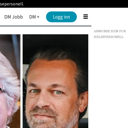
sepersonell.
DM Jobb
DM +
Logg inn
ANNONSE KUN FOR
HELSEPERSONELL