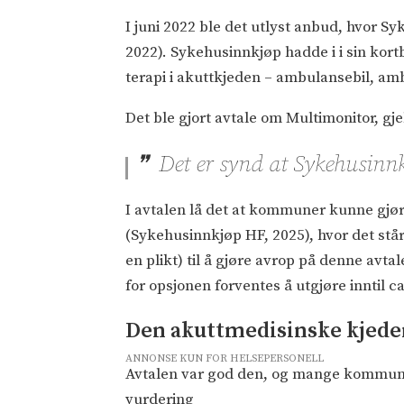
I juni 2022 ble det utlyst anbud, hvor S
2022). Sykehusinnkjøp hadde i i sin kor
terapi i akuttkjeden – ambulansebil, amb
Det ble gjort avtale om Multimonitor, gj
Det er synd at Sykehusinnk
I avtalen lå det at kommuner kunne gjø
(Sykehusinnkjøp HF, 2025), hvor det står
en plikt) til å gjøre avrop på denne av
for opsjonen forventes å utgjøre inntil c
Den akuttmedisinske kjeden
ANNONSE KUN FOR HELSEPERSONELL
Avtalen var god den, og mange kommuner 
vurdering