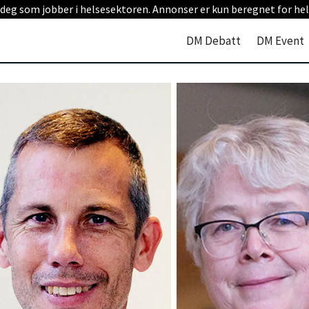
 deg som jobber i helsesektoren. Annonser er kun beregnet for hel
DM Debatt
DM Event