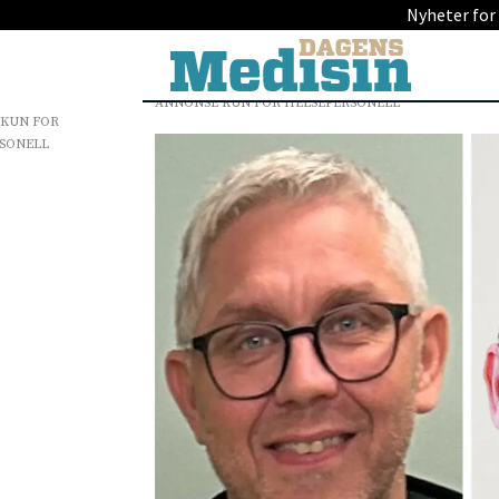
Nyheter for
ANNONSE KUN FOR HELSEPERSONELL
 KUN FOR
SONELL