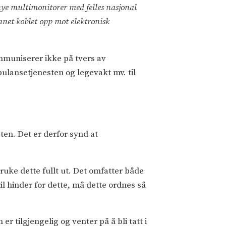
 nye multimonitorer med felles nasjonal
nnet koblet opp mot elektronisk
kommuniserer ikke på tvers av
bulansetjenesten og legevakt mv. til
ten. Det er derfor synd at
bruke dette fullt ut. Det omfatter både
l hinder for dette, må dette ordnes så
 tilgjengelig og venter på å bli tatt i