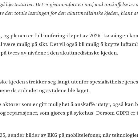
gd hjertestarter. Det er gjennomført en nasjonal anskaffelse av
av den totale løsningen for den akuttmedisinske kjeden, blant a
tak, og planen er full innføring i løpet av 2026. Løsningen 
l være mulig på sikt. Det vil også bli mulig å knytte luftam
 på tvers av nivåene i den akuttmedisinske kjeden.
ske kjeden strekker seg langt utenfor spesialisthelsetjenes
ne da anbudet og avtalene ble laget.
e aktører som er gitt mulighet å anskaffe utstyr, også kan 
og reparasjoner, som gjøres på sykehus. Dersom GDPR er ti
, sender bilder av EKG på mobiltelefoner, når teknologien er