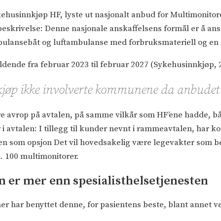
ykehusinnkjøp HF, lyste ut nasjonalt anbud for Multimonitor
tbeskrivelse: Denne nasjonale anskaffelsens formål er å an
ulansebåt og luftambulanse med forbruksmateriell og en fel
eldende fra februar 2023 til februar 2027 (Sykehusinnkjøp, 
jøp ikke involverte kommunene da anbudet o
re avrop på avtalen, på samme vilkår som HF’ene hadde, b
 i avtalen: I tillegg til kunder nevnt i rammeavtalen, har
talen som opsjon Det vil hovedsakelig være legevakter som 
a. 100 multimonitorer.
 er mer enn spesialisthelsetjenesten
har benyttet denne, for pasientens beste, blant annet ve